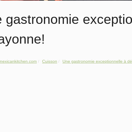
 gastronomie exceptio
ayonne!
mexicankitchen.com
Cuisson
Une gastronomie exceptionnelle à déc