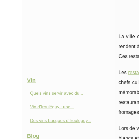
La ville
rendent à
Ces resta
Les
rest
Vin
chefs cui
mémorabl
Quels vins servir avec du...
restaura
Vin d'Irouléguy : une...
fromages
Des vins basques d'Irouleguy...
Lors de v
Blog
blancs et