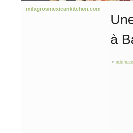
milagrosmexicankitchen.com
Une
à B
milagros