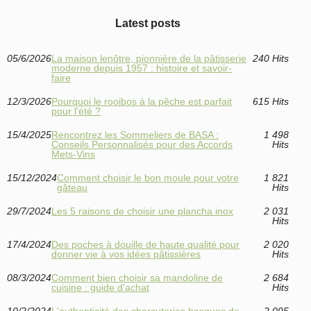
Latest posts
05/6/2026
La maison lenôtre, pionnière de la pâtisserie
240 Hits
moderne depuis 1957 : histoire et savoir-
faire
12/3/2026
Pourquoi le rooibos à la pêche est parfait
615 Hits
pour l’été ?
15/4/2025
Rencontrez les Sommeliers de BASA :
1 498
Conseils Personnalisés pour des Accords
Hits
Mets-Vins
15/12/2024
Comment choisir le bon moule pour votre
1 821
gâteau
Hits
29/7/2024
Les 5 raisons de choisir une plancha inox
2 031
Hits
17/4/2024
Des poches à douille de haute qualité pour
2 020
donner vie à vos idées pâtissières
Hits
08/3/2024
Comment bien choisir sa mandoline de
2 684
cuisine : guide d'achat
Hits