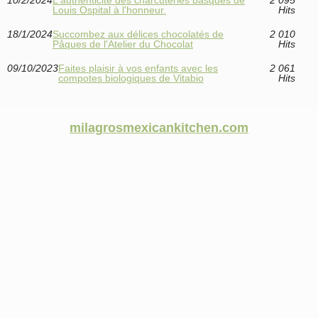
10/2/2024
L'authenticité des charcuteries basques de
2 095
Louis Ospital à l'honneur.
Hits
18/1/2024
Succombez aux délices chocolatés de
2 010
Pâques de l'Atelier du Chocolat
Hits
09/10/2023
Faites plaisir à vos enfants avec les
2 061
compotes biologiques de Vitabio
Hits
milagrosmexicankitchen.com