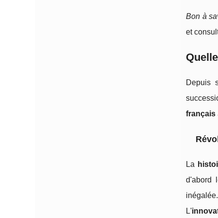
Bon à sav
et consult
Quelle
Depuis s
successio
français
Révol
La
histo
d'abord 
inégalée.
L'
innovat