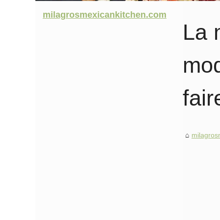
milagrosmexicankitchen.com
La 
mod
fair
milagros