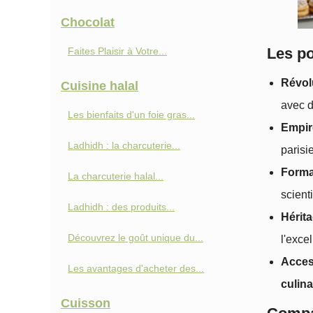
Chocolat
Les po
Faites Plaisir à Votre...
Révol
Cuisine halal
avec d
Les bienfaits d'un foie gras...
Empir
Ladhidh : la charcuterie...
parisi
Forma
La charcuterie halal...
scient
Ladhidh : des produits...
Hérit
Découvrez le goût unique du...
l'exce
Access
Les avantages d'acheter des...
culina
Cuisson