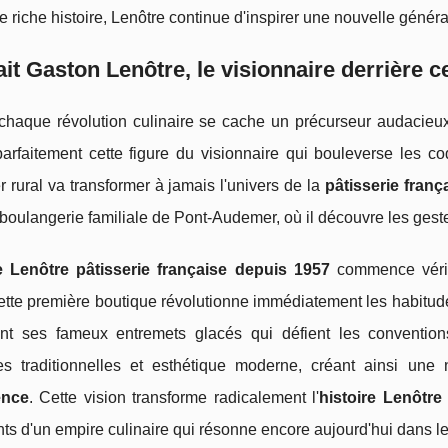
e riche histoire, Lenôtre continue d'inspirer une nouvelle génér
ait Gaston Lenôtre, le visionnaire derrière c
 chaque révolution culinaire se cache un précurseur audacieu
parfaitement cette figure du visionnaire qui bouleverse les 
 rural va transformer à jamais l'univers de la
pâtisserie fran
oulangerie familiale de Pont-Audemer, où il découvre les gest
re Lenôtre pâtisserie française depuis 1957
commence vérita
tte première boutique révolutionne immédiatement les habitudes
t ses fameux entremets glacés qui défient les convention
es traditionnelles et esthétique moderne, créant ainsi un
ence
. Cette vision transforme radicalement l'
histoire Lenôtre
s d'un empire culinaire qui résonne encore aujourd'hui dans l