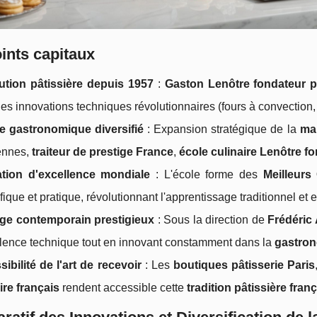
ints capitaux
ution pâtissière depuis 1957
:
Gaston Lenôtre fondateur p
es innovations techniques révolutionnaires (fours à convection,
e gastronomique diversifié
: Expansion stratégique de la
mai
ennes,
traiteur de prestige France
,
école culinaire Lenôtre f
tion d'excellence mondiale
: L'école forme des
Meilleurs
ifique et pratique, révolutionnant l'apprentissage traditionnel et e
age contemporain prestigieux
: Sous la direction de
Frédéric 
llence technique tout en innovant constamment dans la
gastron
ibilité de l'art de recevoir
: Les
boutiques pâtisserie Paris
ire français
rendent accessible cette
tradition pâtissière fran