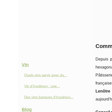
Commen
Depuis pl
Vin
hexagonal
Quels vins servir avec du...
Pâtisseri
français
Vin d'Irouléguy : une...
Lenôtre 
Des vins basques d'Irouleguy...
aujourd'h
Blog