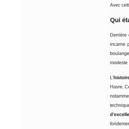
Avec cett
Qui ét
Derrière
incarne 
boulanger
modeste b
L'
histoi
Havre. Ce
notammen
techniqu
d'excell
fondement