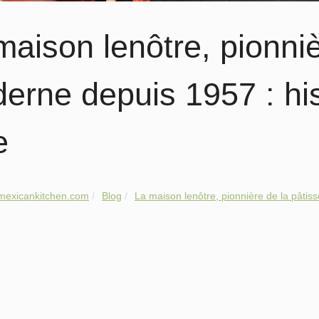
maison lenôtre, pionniè
erne depuis 1957 : hist
e
mexicankitchen.com
Blog
La maison lenôtre, pionnière de la pâtisse