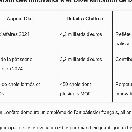
atif des Innovations et Diversification de 
Aspect Clé
Détails / Chiffres
d'affaires 2024
4,2 milliards d'euros
Reflète
pâtisser
de la pâtisserie
3,2 milliards d'euros
Contrib
ale en 2024
de chefs formés et
450 chefs dont
Perpétu
és
plusieurs MOF
innovat
 Lenôtre demeure un emblème de l'art pâtissier français, alliant 
 principal de cette évolution est le gourmand exigeant, qui reche